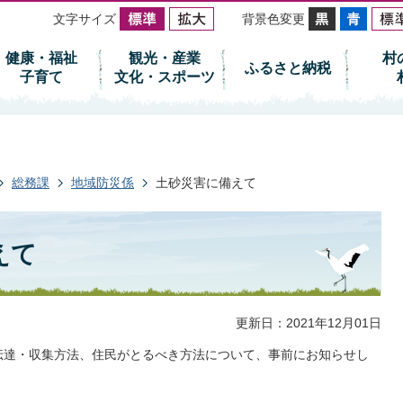
文字サイズ
背景色変更
健康・福祉
観光・産業
村
ふるさと納税
子育て
文化・スポーツ
総務課
地域防災係
土砂災害に備えて
えて
更新日：2021年12月01日
伝達・収集方法、住民がとるべき方法について、事前にお知らせし