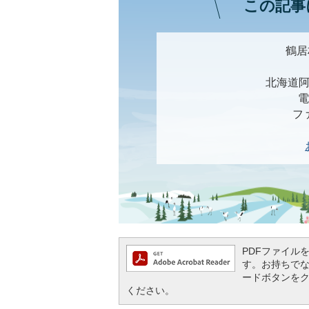
この記事
鶴居
北海道阿
電
ファ
PDFファイルを閲
す。お持ちでない方
ードボタンを
ください。