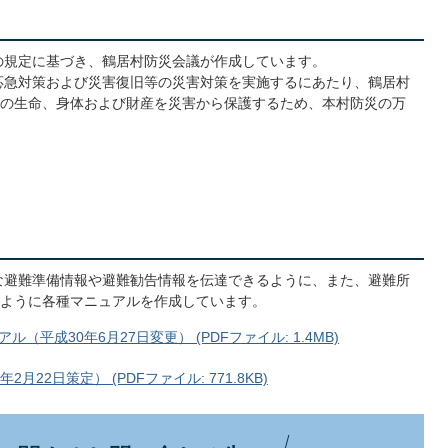
の規定に基づき、鶴居村防災会議が作成しています。
応急対策および災害復旧等の災害対策を実施するにあたり、鶴居村
の生命、身体および財産を災害から保護するため、本村防災の万
な避難準備情報や避難勧告情報を伝達できるように、また、避難所
ように各種マニュアルを作成しています。
平成30年6月27日変更） (PDFファイル: 1.4MB)
22日策定） (PDFファイル: 771.8KB)