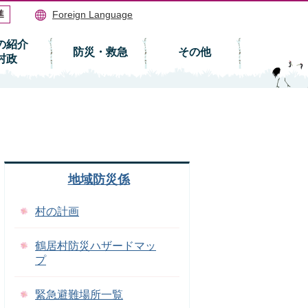
Foreign Language
の紹介
防災・救急
その他
村政
地域防災係
村の計画
鶴居村防災ハザードマッ
プ
緊急避難場所一覧