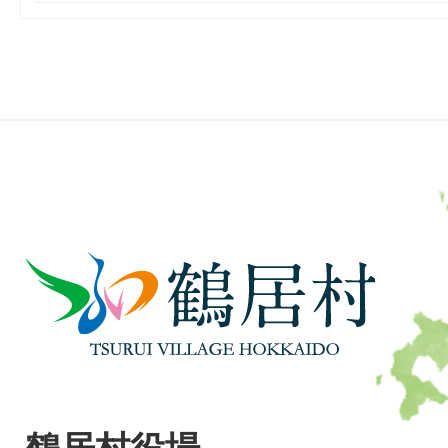
鶴
居
村
TSURUI
VILLAGE