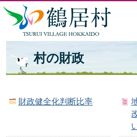
村の財政
財政健全化判断比率