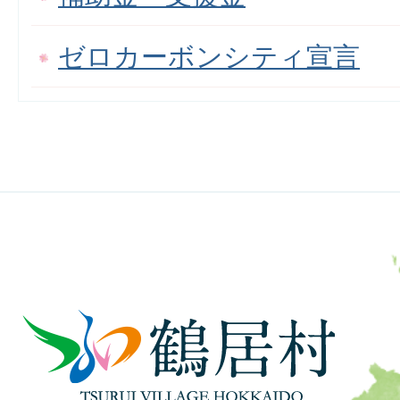
ゼロカーボンシティ宣言
鶴
居
村