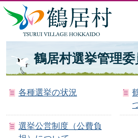
鶴居村選挙管理委
各種選挙の状況
選挙公営制度（公費負