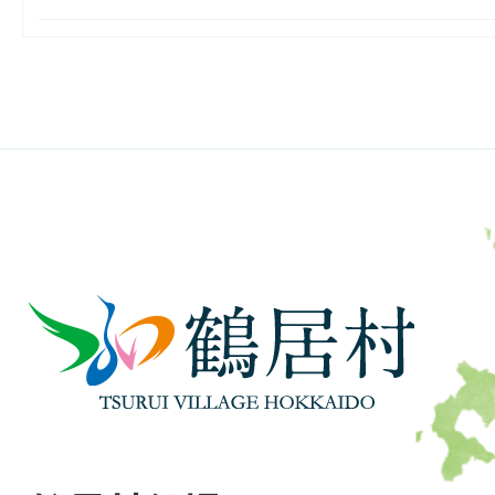
鶴
居
村
TSURUI
VILLAGE