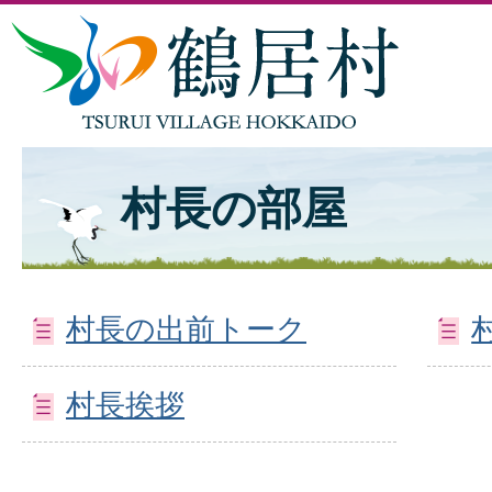
村長の部屋
村長の出前トーク
村長挨拶