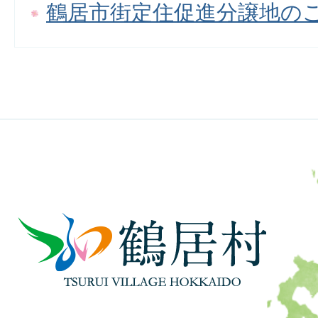
鶴居市街定住促進分譲地の
鶴
居
村
TSURUI