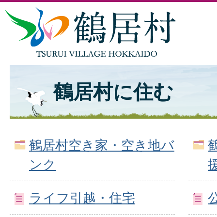
鶴居村に住む
鶴居村空き家・空き地バ
ンク
ライフ引越・住宅