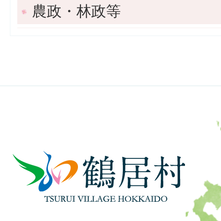
農政・林政等
鶴
居
村
TSURUI