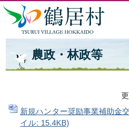
農政・林政等
更
新規ハンター奨励事業補助金交付
イル: 15.4KB)