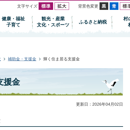
文字サイズ
背景色変更
健康・福祉
観光・産業
村
ふるさと納税
子育て
文化・スポーツ
政
補助金・支援金
輝く住ま居る支援金
支援金
更新日：2026年04月02日
金