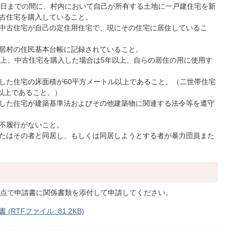
月31日までの間に、村内において自己が所有する土地に一戸建住宅を新
古住宅を購入していること。
中古住宅が自己の定住用住宅で、現にその住宅に居住しているこ
居村の住民基本台帳に記録されていること。
以上、中古住宅を購入した場合は5年以上、自らの居住の用に使用す
した住宅の床面積が60平方メートル以上であること。（二世帯住宅
ル以上であること。）
した住宅が建築基準法およびその他建築物に関連する法令等を遵守
不履行がないこと。
たはその者と同居し、もしくは同居しようとする者が暴力団員また
た時点で申請書に関係書類を添付して申請してください。
TFファイル: 81.2KB)