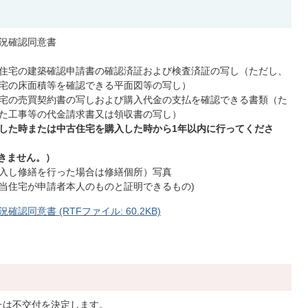
況確認同意書
住宅の建築確認申請書の確認済証および検査済証の写し（ただし、
宅の床面積等を確認できる平面図等の写し）
宅の売買契約書の写しおよび購入代金の支払を確認できる書類（た
た工事等の代金請求書又は領収書の写し）
築した時または中古住宅を購入した時から1年以内に行ってくださ
きません。）
入し修繕を行った場合は修繕個所）写真
当住宅が申請者本人のものと証明できるもの)
同意書 (RTFファイル: 60.2KB)
たは不交付を決定します。