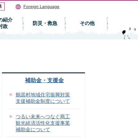
Foreign Language
の紹介
防災・救急
その他
村政
補助金・支援金
鶴居村地域住宅振興対策
支援補助金制度について
つるい未来へつなぐ商工
観光経済活性化支援事業
補助金について