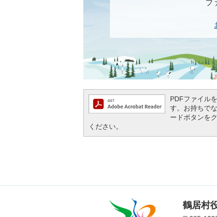
ファ
PDFファイルを閲
す。お持ちでない方
ードボタンを
ください。
鶴
鶴居村
居