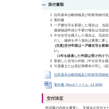
添付書類
住民基本台帳情報及び村税等納付状
誓約書
一戸建住宅を新築した場合は、当該
建築確認申請が不要の場合は当該住
中古住宅を購入した場合は、当該住
だし、修繕を伴う場合は事業に要し
(注意)交付申請は一戸建住宅を新
い。
（1年を経過した申請は受け付けで
新築した住宅の外観（中古住宅を購
引渡書または登記簿謄本の写し（該
住民基本台帳情報及び村税等滞納状況確認
誓約書 (Wordファイル: 14.3KB)
交付決定
申請書の内容を審査し、支援金の交付ま