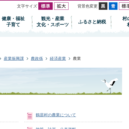
文字サイズ
背景色変更
健康・福祉
観光・産業
村
ふるさと納税
子育て
文化・スポーツ
産業振興課
農政係
経済産業
農業
鶴居村の農業について