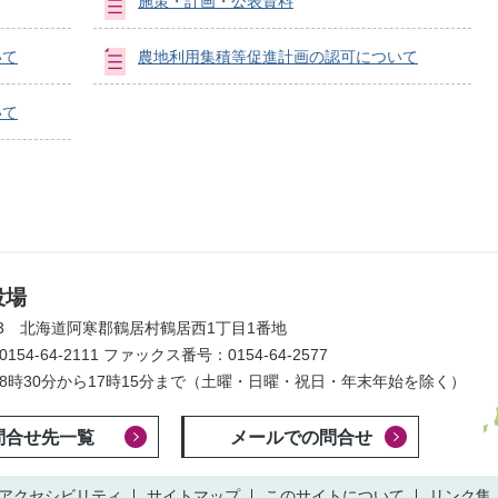
施策・計画・公表資料
いて
農地利用集積等促進計画の認可について
いて
役場
203 北海道阿寒郡鶴居村鶴居西1丁目1番地
54-64-2111
ファックス番号：0154-64-2577
8時30分から17時15分まで
（土曜・日曜・祝日・年末年始を除く）
問合せ先一覧
メールでの問合せ
アクセシビリティ
サイトマップ
このサイトについて
リンク集