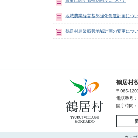
農業に関する補助制度について
地域農業経営基盤強化促進計画につ
鶴居村農業振興地域計画の変更につ
鶴
鶴居村
居
〒085-1
村
電話番号：01
TSURUI
開庁時間：
VILLAGE
HOKKAIDO
ウェブ