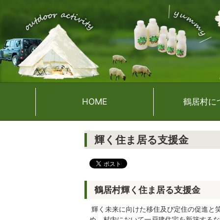
HOME
鶴居村に
輝く住ま居る支援金
鶴居村輝く住ま居る支援金
輝く未来に向けた移住及び定住の促進と
め、村内において一戸建住宅を新築するな