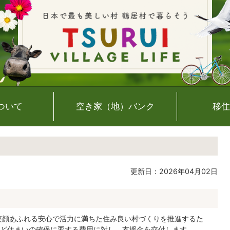
ついて
空き家（地）バンク
移住
更新日：2026年04月02日
笑顔あふれる安心で活力に満ちた住み良い村づくりを推進するた
ど住まいの確保に要する費用に対し、支援金を交付します。