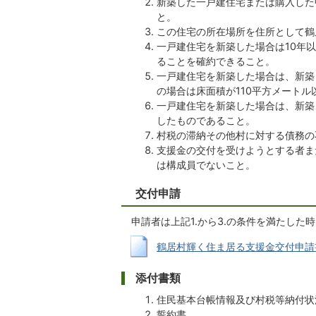
新築した一戸建住宅または購入した
と。
この住宅の所在場所を住所として鶴
一戸建住宅を新築した場合は10年
ることを確約できること。
一戸建住宅を新築した場合は、新築
の場合は床面積が110平方メートル
一戸建住宅を新築した場合は、新築
したものであること。
村税の滞納その他村に対する債務の
支援金の交付を受けようとする者ま
は構成員でないこと。
交付申請
申請者は上記1.から3.の条件を満たし
鶴居村輝く住ま居る支援金交付申請書 (R
添付書類
住民基本台帳情報及び村税等納付状
誓約書