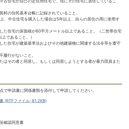
中古住宅が自己の定住用住宅で、現にその住宅に居住しているこ
居村の住民基本台帳に記録されていること。
以上、中古住宅を購入した場合は5年以上、自らの居住の用に使用す
した住宅の床面積が60平方メートル以上であること。（二世帯住宅
以上であること。）
した住宅が建築基準法およびその他建築物に関連する法令等を遵守
不履行がないこと。
たはその者と同居し、もしくは同居しようとする者が暴力団員また
た時点で申請書に関係書類を添付して申請してください。
TFファイル: 81.2KB)
況確認同意書