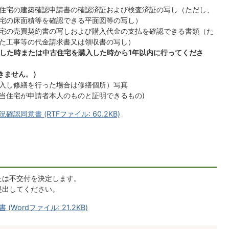
住宅の建築確認申請書の確認済証および検査済証の写し（ただし、
宅の床面積等を確認できる平面図等の写し）
宅の売買契約書の写しおよび購入代金の支払を確認できる書類（た
た工事等の代金請求書又は領収書の写し）
築した時または中古住宅を購入した時から1年以内に行ってくださ
きません。）
入し修繕を行った場合は修繕個所）写真
当住宅が申請者本人のものと証明できるもの)
同意書 (RTFファイル: 60.2KB)
たは不交付を決定します。
提出してください。
ordファイル: 21.2KB)