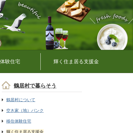
体験住宅
輝く住ま居る支援金
鶴居村で暮らそう
鶴居村について
空き家（地）バンク
移住体験住宅
輝く住ま居る支援金