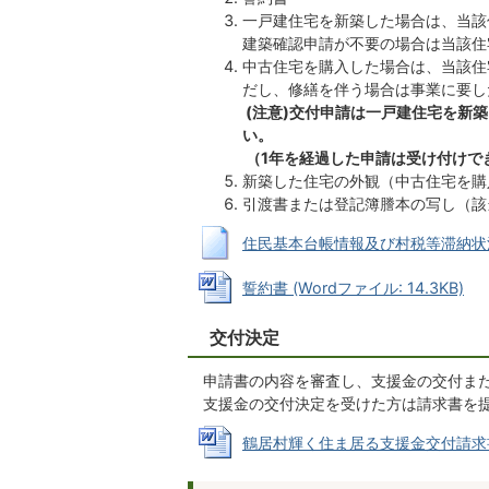
一戸建住宅を新築した場合は、当該
建築確認申請が不要の場合は当該住
中古住宅を購入した場合は、当該住
だし、修繕を伴う場合は事業に要し
(注意)交付申請は一戸建住宅を新
い。
（1年を経過した申請は受け付けで
新築した住宅の外観（中古住宅を購
引渡書または登記簿謄本の写し（該
住民基本台帳情報及び村税等滞納状況確認
誓約書 (Wordファイル: 14.3KB)
交付決定
申請書の内容を審査し、支援金の交付ま
支援金の交付決定を受けた方は請求書を
鶴居村輝く住ま居る支援金交付請求書 (W