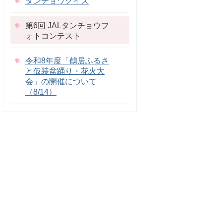
タンチョウクイズ
第6回 JALタンチョウフ
ォトコンテスト
令和8年度「鶴居ふるさ
と仮装盆踊り・花火大
会」の開催について
（8/14）