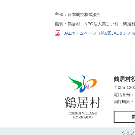
主催：日本航空株式会社
協賛：鶴居村、NPO法人美しい村・鶴居
JALホームページ（第6回JALタン
鶴
鶴居村
居
〒085-1
村
電話番号：01
TSURUI
開庁時間：
VILLAGE
HOKKAIDO
ウェブ