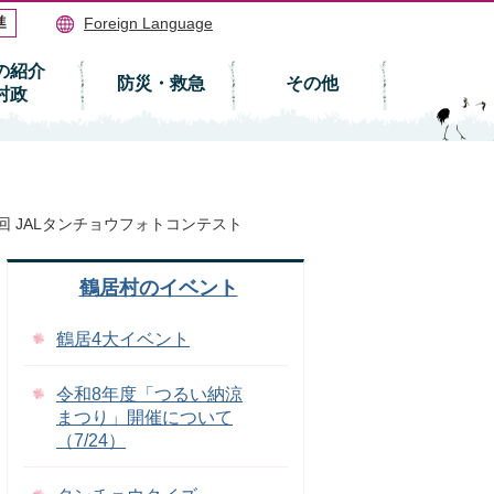
Foreign Language
の紹介
防災・救急
その他
村政
回 JALタンチョウフォトコンテスト
鶴居村のイベント
鶴居4大イベント
令和8年度「つるい納涼
まつり」開催について
（7/24）