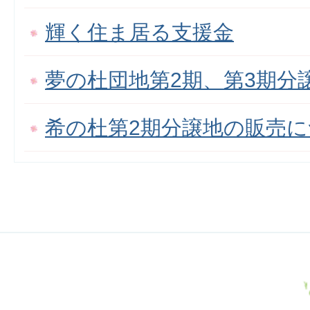
輝く住ま居る支援金
夢の杜団地第2期、第3期分
希の杜第2期分譲地の販売