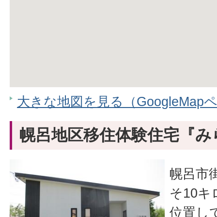
大きな地図を見る（GoogleMap
幌呂地区移住体験住宅『み
幌呂市
そ10
位置し