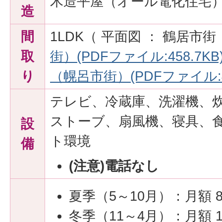
木造平屋（オール電化住宅
造
間
1LDK（ 平面図 ： 鶴居市街
取
街）(PDFファイル:458.7KB
り
（幌呂市街）(PDFファイル:45
テレビ、冷蔵庫、洗濯機、
ストーブ、扇風機、寝具、
設
ト環境
備
(注意)電話なし
夏季（5～10月）：月額 85
冬季（11～4月）：月額 10