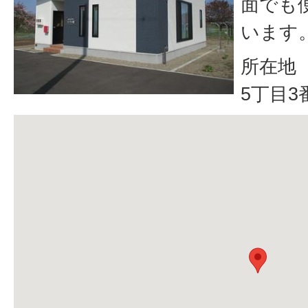
面でも
います
所在地 
5丁目3