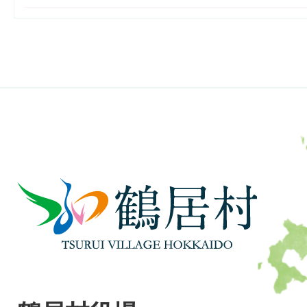
鶴
居
村
TSURUI
VILLAGE