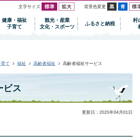
文字サイズ
背景色変更
健康・福祉
観光・産業
村
ふるさと納税
子育て
文化・スポーツ
子育て
福祉
高齢者福祉
高齢者福祉サービス
ービス
更新日：2025年04月01日