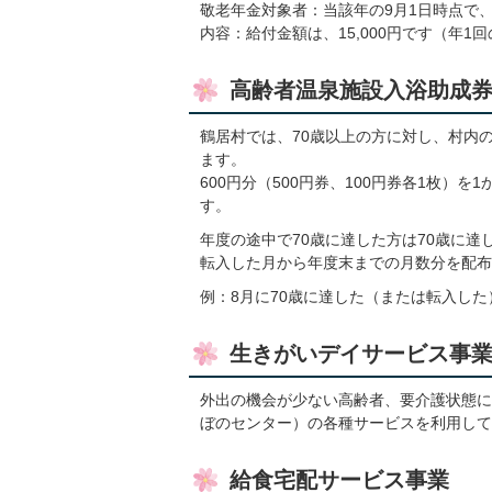
敬老年金対象者：当該年の9月1日時点で
内容：給付金額は、15,000円です（年1
高齢者温泉施設入浴助成
鶴居村では、70歳以上の方に対し、村内
ます。
600円分（500円券、100円券各1枚）を
す。
年度の途中で70歳に達した方は70歳に達
転入した月から年度末までの月数分を配布
例：8月に70歳に達した（または転入した
生きがいデイサービス事
外出の機会が少ない高齢者、要介護状態に
ぼのセンター）の各種サービスを利用して
給食宅配サービス事業