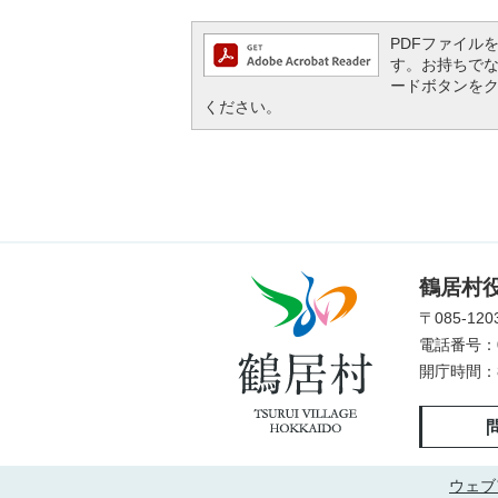
PDFファイルを閲
す。お持ちでない方
ードボタンを
ください。
鶴
鶴居村
居
〒085-1
村
電話番号：01
TSURUI
開庁時間：
VILLAGE
HOKKAIDO
ウェブ