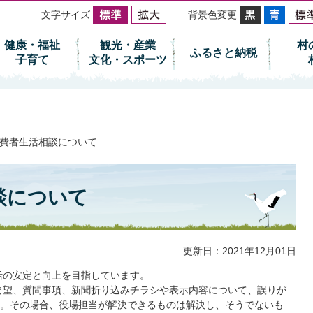
文字サイズ
背景色変更
健康・福祉
観光・産業
村
ふるさと納税
子育て
文化・スポーツ
費者生活相談について
談について
更新日：2021年12月01日
活の安定と向上を目指しています。
要望、質問事項、新聞折り込みチラシや表示内容について、誤りが
。その場合、役場担当が解決できるものは解決し、そうでないも